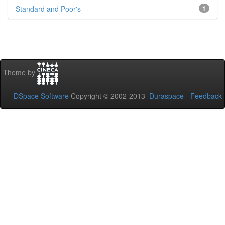
Standard and Poor's
1
Theme by
DSpace Software
Copyright © 2002-2013
Duraspace
-
Feedback