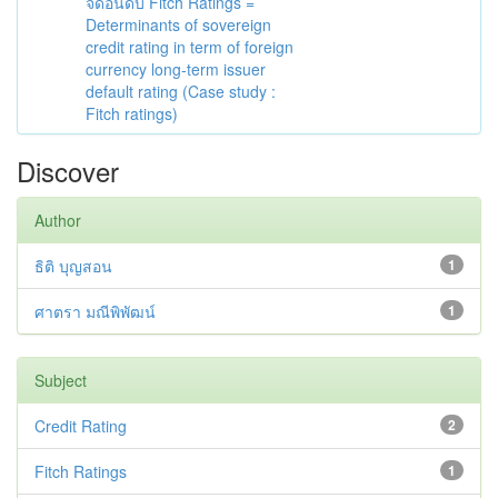
จัดอันดับ Fitch Ratings =
Determinants of sovereign
credit rating in term of foreign
currency long-term issuer
default rating (Case study :
Fitch ratings)
Discover
Author
ธิติ บุญสอน
1
ศาตรา มณีพิพัฒน์
1
Subject
Credit Rating
2
Fitch Ratings
1