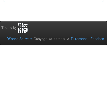
Theme by
DSpace Software
Copyright © 2002-2013
Duraspace
-
Feedback