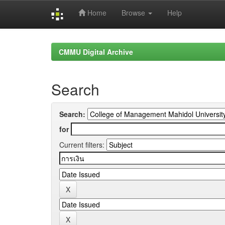
Home
Browse
Help
Skip
navigation
CMMU Digital Archive
Search
Search:
for
Current filters: