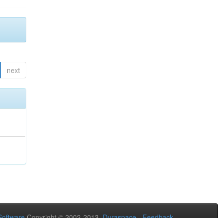
next
oftware
Copyright © 2002-2013
Duraspace
-
Feedback