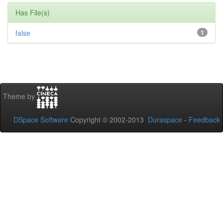
Has File(s)
false
1
Theme by
DSpace Software
Copyright © 2002-2013
Duraspace
-
Feedback