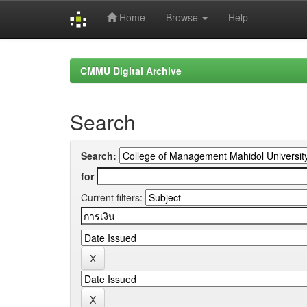
Home
Browse
Help
Skip
navigation
CMMU Digital Archive
Search
Search:
for
Current filters: