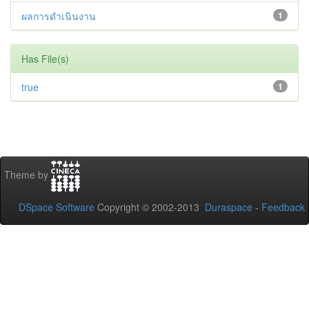
ผลการดำเนินงาน
1
Has File(s)
true
1
Theme by
DSpace Software
Copyright © 2002-2013
Duraspace
-
Feedback