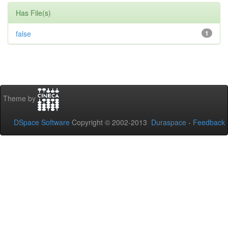
Has File(s)
false
1
Theme by
DSpace Software
Copyright © 2002-2013
Duraspace
-
Feedback