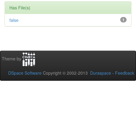
Has File(s)
false
1
Theme by
DSpace Software
Copyright © 2002-2013
Duraspace
-
Feedback