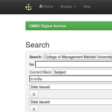
Home
Browse
Help
Skip
navigation
CMMU Digital Archive
Search
Search:
for
Current filters: