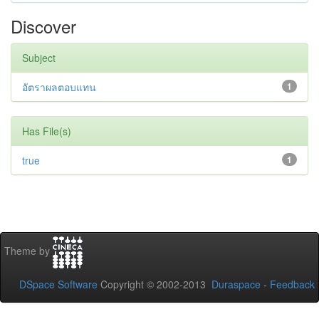
Discover
Subject
อัตราผลตอบแทน
1
Has File(s)
true
1
Theme by
DSpace Software
Copyright © 2002-2013
Duraspace
-
Feedback