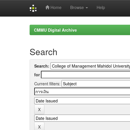
Home
Browse
Help
Skip
navigation
CMMU Digital Archive
Search
Search:
for
Current filters: