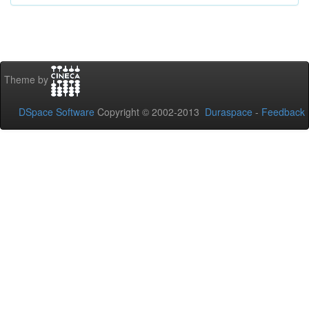
Theme by
DSpace Software
Copyright © 2002-2013
Duraspace
-
Feedback