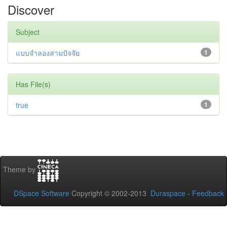
Discover
Subject
แบบจำลองสามปัจจัย
1
Has File(s)
true
1
Theme by
DSpace Software
Copyright © 2002-2013
Duraspace
-
Feedback