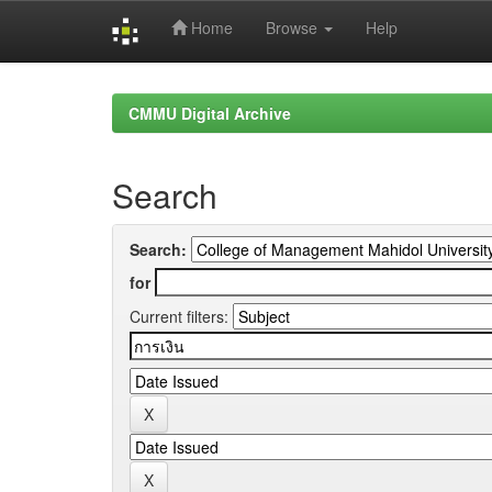
Home
Browse
Help
Skip
navigation
CMMU Digital Archive
Search
Search:
for
Current filters: