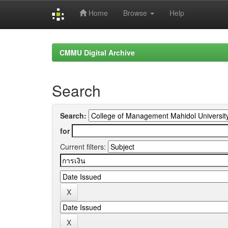
Home
Browse
Help
Skip
navigation
CMMU Digital Archive
Search
Search:
for
Current filters: