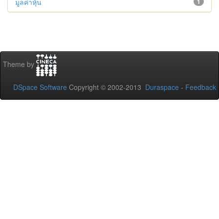
มูลค่าหุ้น
1
Theme by
DSpace Software
Copyright © 2002-2013
Duraspace
-
Feedback