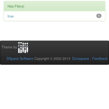
Has File(s)
true
1
Theme by
DSpace Software
Copyright © 2002-2013
Duraspace
-
Feedback