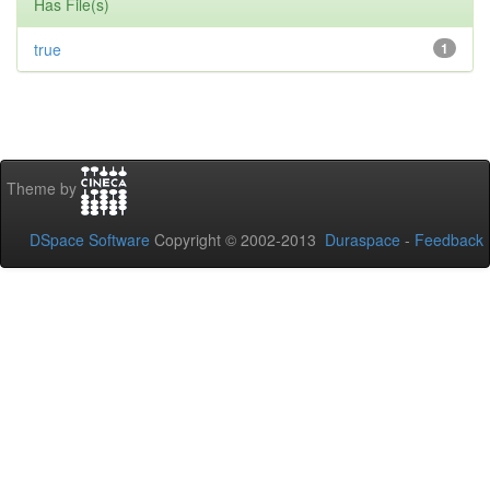
Has File(s)
true
1
Theme by
DSpace Software
Copyright © 2002-2013
Duraspace
-
Feedback