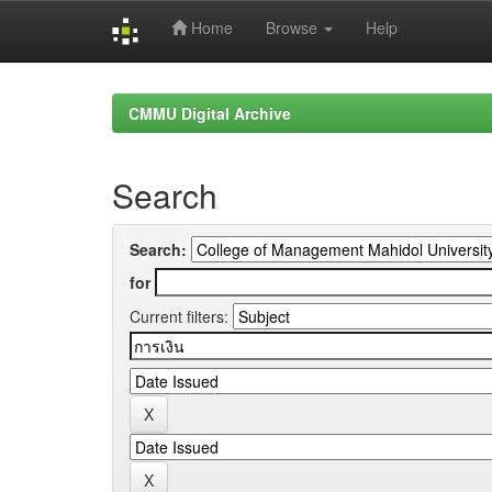
Home
Browse
Help
Skip
navigation
CMMU Digital Archive
Search
Search:
for
Current filters: