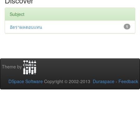
Discover
Subject
อัตราผลตอบแทน
1
Theme by
DSpace Software
Copyright © 2002-2013
Duraspace
-
Feedback