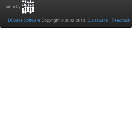
Theme by
DSpace Software
Copyright © 2002-2013
Duraspace
-
Feedback