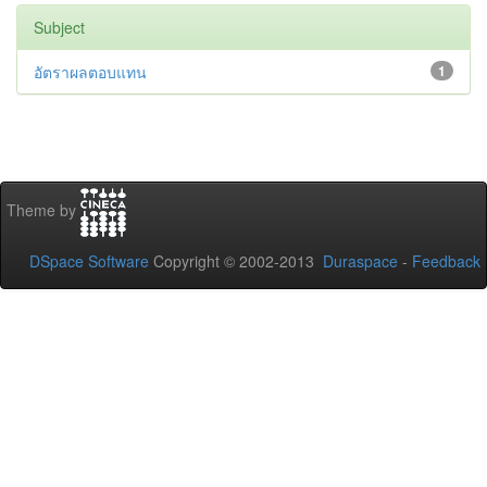
Subject
อัตราผลตอบแทน
1
Theme by
DSpace Software
Copyright © 2002-2013
Duraspace
-
Feedback