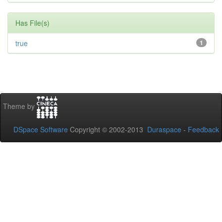
Has File(s)
true
1
Theme by
DSpace Software
Copyright © 2002-2013
Duraspace
-
Feedback