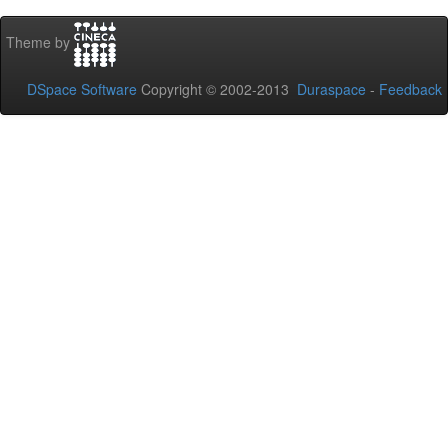
Theme by
DSpace Software
Copyright © 2002-2013
Duraspace
-
Feedback