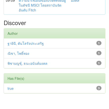
09-09
ความน่าเชื่อถือของบริษัทที่จัดอยู่
มงคล
ในดัชนี MSCI โดยสถาบันจัด
อันดับ Fitch
Discover
Author
ฐายินี, ตันโสรัจประเสริฐ
1
ณิชา, โพธิ์ทอง
1
พิชามญชุ์, ธนะอนันต์มงคล
1
Has File(s)
true
3