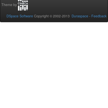
Theme by
DSpace Software
Copyright © 2002-2013
Duraspace
-
Feedback