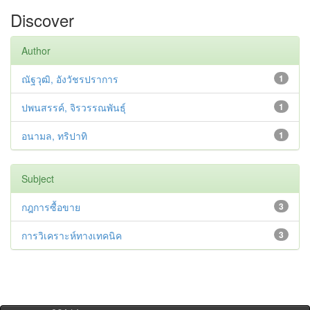
Discover
Author
ณัฐวุฒิ, อังวัชรปราการ
1
ปพนสรรค์, จิรวรรณพันธุ์
1
อนามล, ทริปาทิ
1
Subject
กฎการซื้อขาย
3
การวิเคราะห์ทางเทคนิค
3