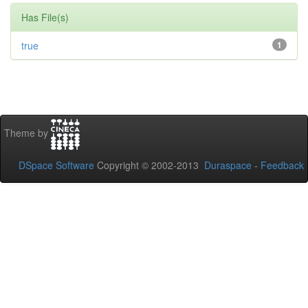
Has File(s)
true
1
Theme by
DSpace Software
Copyright © 2002-2013
Duraspace
-
Feedback