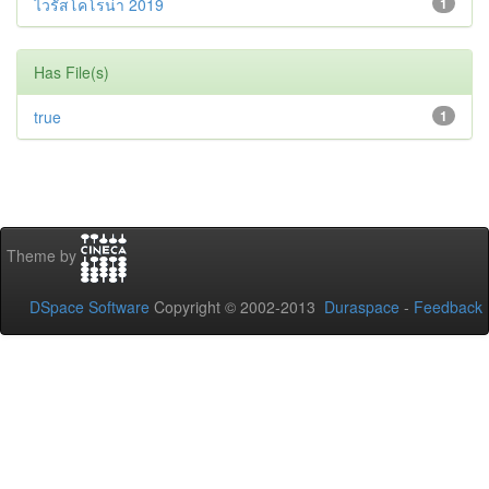
ไวรัสโคโรน่า 2019
1
Has File(s)
true
1
Theme by
DSpace Software
Copyright © 2002-2013
Duraspace
-
Feedback