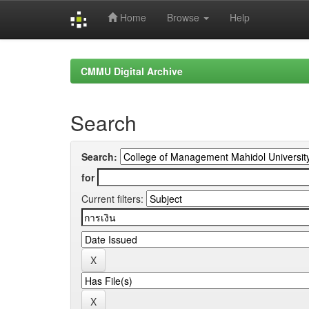
Home
Browse
Help
Skip
navigation
CMMU Digital Archive
Search
Search:
for
Current filters: