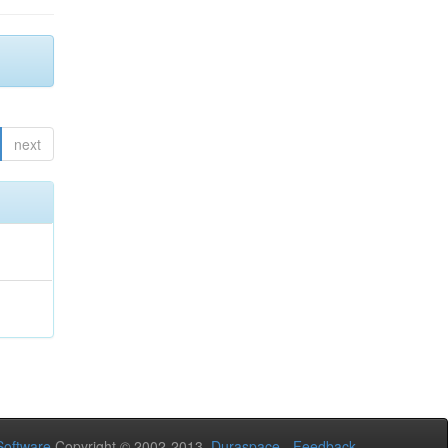
next
oftware
Copyright © 2002-2013
Duraspace
-
Feedback