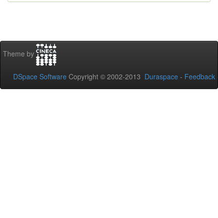
Theme by
DSpace Software
Copyright © 2002-2013
Duraspace
-
Feedback