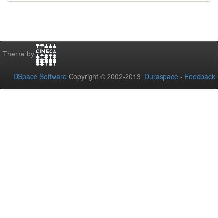
Theme by
DSpace Software
Copyright © 2002-2013
Duraspace
-
Feedback