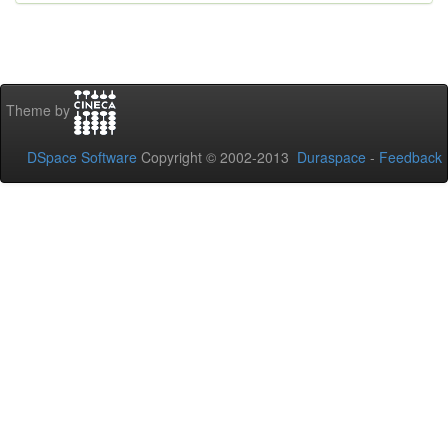
Theme by
DSpace Software
Copyright © 2002-2013
Duraspace
-
Feedback