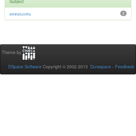
Subject
ผลตอบแทน
1
Theme by
DSpace Software
Copyright © 2002-2013
Duraspace
-
Feedback