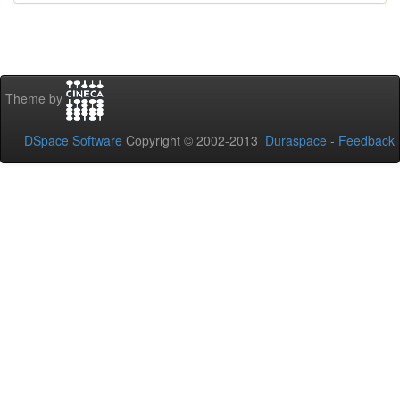
Theme by
DSpace Software
Copyright © 2002-2013
Duraspace
-
Feedback