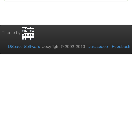
Theme by
DSpace Software
Copyright © 2002-2013
Duraspace
-
Feedback