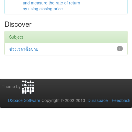
and measure the rate of return
by using closing price.
Discover
Subject
ช่วงเวลาซื้อขาย
1
Theme by
DSpace Software
Copyright © 2002-2013
Duraspace
-
Feedback