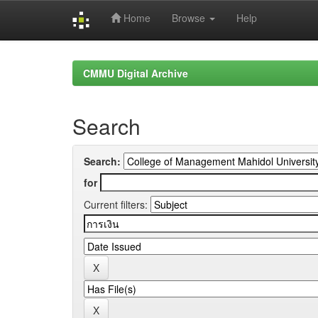
Home
Browse
Help
Skip
navigation
CMMU Digital Archive
Search
Search:
for
Current filters: