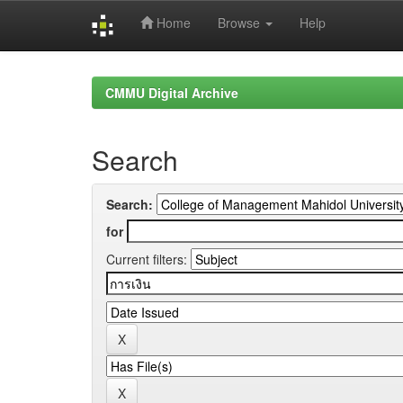
Home
Browse
Help
Skip
navigation
CMMU Digital Archive
Search
Search:
for
Current filters: