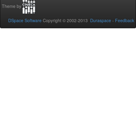
Theme by
DSpace Software
Copyright © 2002-2013
Duraspace
-
Feedback