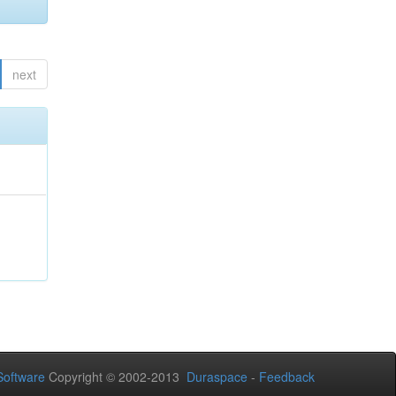
next
oftware
Copyright © 2002-2013
Duraspace
-
Feedback