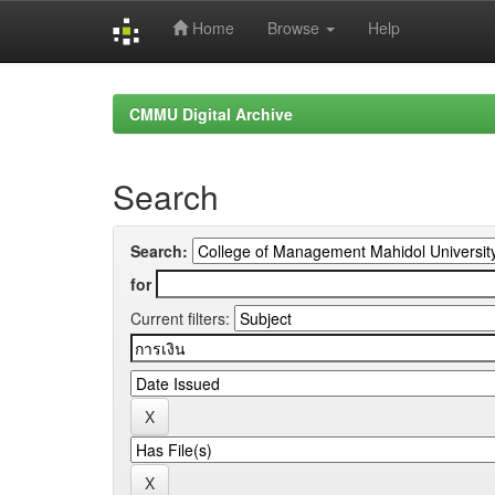
Home
Browse
Help
Skip
navigation
CMMU Digital Archive
Search
Search:
for
Current filters: