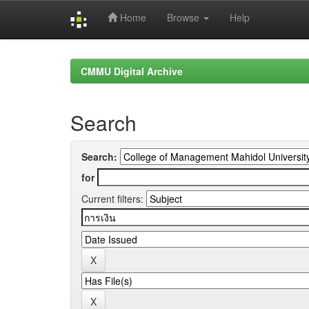
Home
Browse
Help
Skip
navigation
CMMU Digital Archive
Search
Search:
for
Current filters: