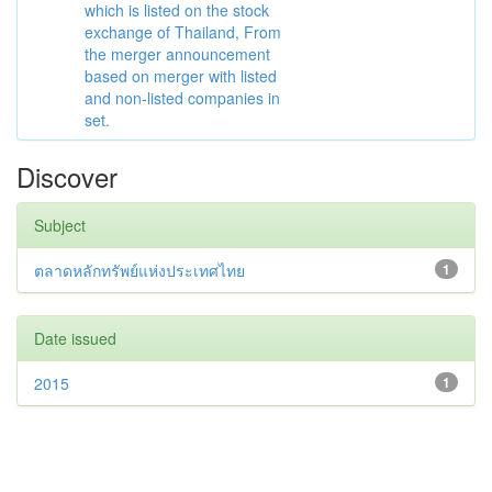
which is listed on the stock
exchange of Thailand, From
the merger announcement
based on merger with listed
and non-listed companies in
set.
Discover
Subject
ตลาดหลักทรัพย์แห่งประเทศไทย
1
Date issued
2015
1