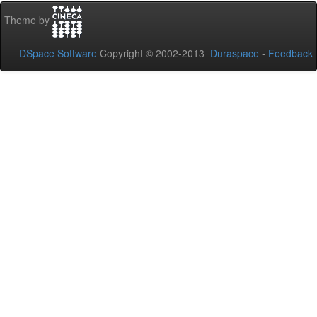
Theme by
DSpace Software
Copyright © 2002-2013
Duraspace
-
Feedback