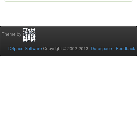
Theme by
DSpace Software
Copyright © 2002-2013
Duraspace
-
Feedback