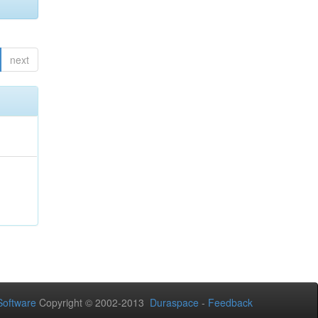
next
oftware
Copyright © 2002-2013
Duraspace
-
Feedback