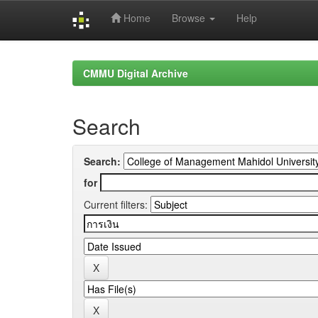
Home
Browse
Help
Skip
navigation
CMMU Digital Archive
Search
Search:
for
Current filters: