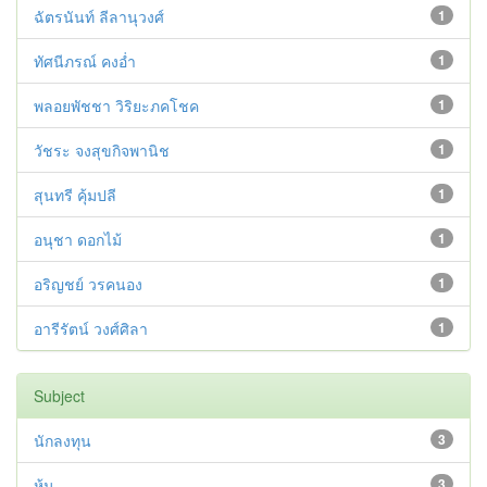
ฉัตรนันท์ ลีลานุวงศ์
1
ทัศนีภรณ์ คงอ่ำ
1
พลอยพัชชา วิริยะภคโชค
1
วัชระ จงสุขกิจพานิช
1
สุนทรี คุ้มปลี
1
อนุชา ดอกไม้
1
อริญชย์ วรคนอง
1
อารีรัตน์ วงศ์ศิลา
1
Subject
นักลงทุน
3
หุ้น
3