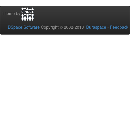
Theme by
DSpace Software
Copyright © 2002-2013
Duraspace
-
Feedback