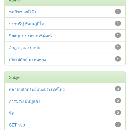
ชลธิชา แซ่โอ๊ว
1
ปราบริปู พัฒนภูมิไท
1
ปิยะบุตร ประธานพิพัฒน์
1
อัษฎา จุลละบุษปะ
1
เกียรติศักดิ์ พรหมทอง
1
Subject
ตลาดหลักทรัพย์แห่งประเทศไทย
3
การประเมินมูลค่า
2
หุ้น
2
SET 100
1