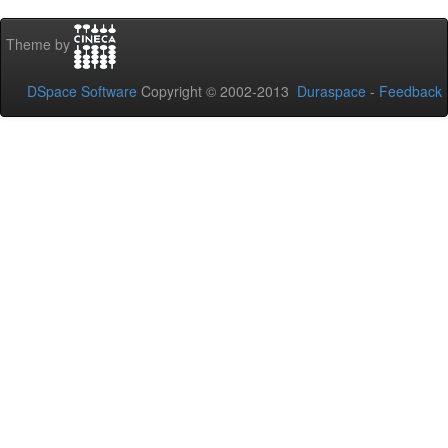
Theme by
DSpace Software
Copyright © 2002-2013
Duraspace
-
Feedback