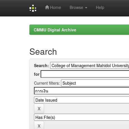
Home
Browse
Help
Skip
navigation
CMMU Digital Archive
Search
Search:
for
Current filters: