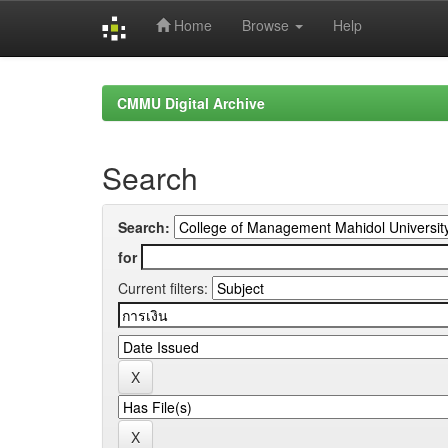
Home
Browse
Help
Skip
navigation
CMMU Digital Archive
Search
Search:
for
Current filters: