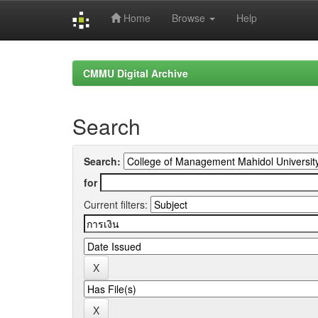
Home
Browse
Help
Skip
navigation
CMMU Digital Archive
Search
Search:
for
Current filters: