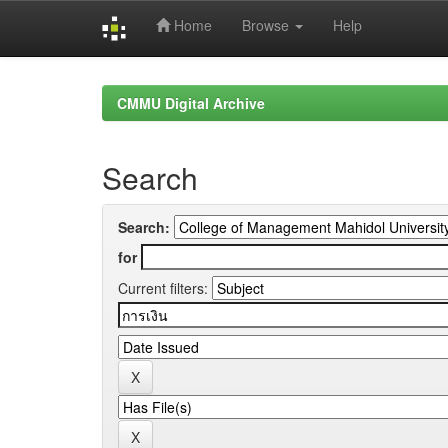
Home
Browse
Help
Skip
navigation
CMMU Digital Archive
Search
Search:
for
Current filters: